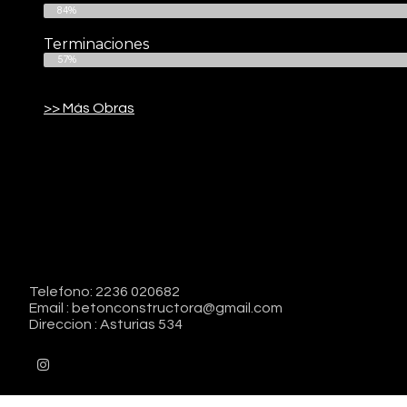
84%
Terminaciones
57%
>> Más Obras
Telefono: 2236 020682
Email : betonconstructora@gmail.com
Direccion : Asturias 534