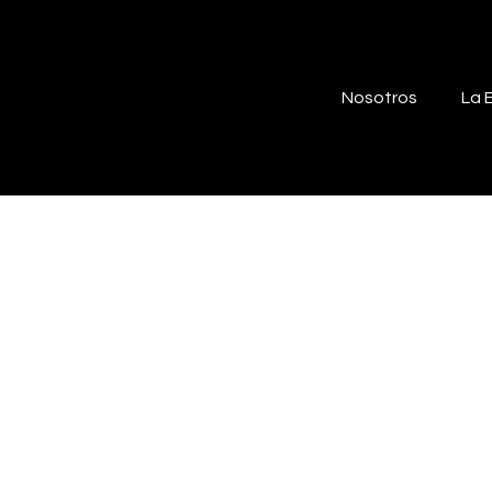
Nosotros
La 
ALCARCE 306