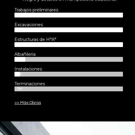
Trabajos preliminares
100%
Excavaciones
100%
Estructuras de H°A°
100%
Albañileria
10%
Instalaciones
5%
Terminaciones
0%
>> Más Obras