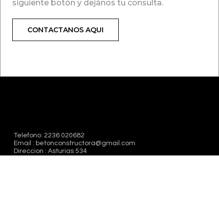
siguiente botón y dejános tu consulta.
CONTACTANOS AQUI
Telefono: 2236 020682
Email : betonconstructora@gmail.com
Direccion : Asturias 534