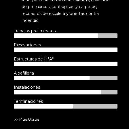
de premarcos, contrapisos y carpetas,
recuadros de escalera y puertas contra
incendio.
Trabajos preliminares
81%
Excavaciones
100%
Estructuras de H°A°
100%
Albañileria
73%
Instalaciones
84%
Terminaciones
57%
>> Más Obras