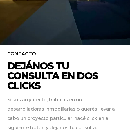
CONTACTO
DEJÁNOS TU
CONSULTA EN DOS
CLICKS
Si sos arquitecto, trabajás en un
desarrolladoras inmobiliarias o querés llevar a
cabo un proyecto particular, hacé click en el
siguiente botón y dejános tu consulta.